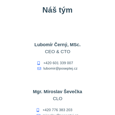
Náš tým
Lubomír Černý, MSc.
CEO & CTO
+420 601 339 007
lubomir@poseptej.cz
Mgr. Miroslav Ševečka
CLO
+420 776 383 203